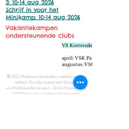
3: 10-14 aug 2026
Schrijf in voor het
Minikamp: 10-14 aug 2026
Vakantiekampen
ondersteunende clubs
VS Kortenaken - voetbal - b
april: VSK Paasstage (vanaf °
augustus: VSK Zomerstage (v
© 2022 Multimove Kortenaken, website made by
eeblem. Proudly created with
Wix.com
vzw Multimove Kortenaken - Grote Vreunte 57B,
3473 Waanrode - Ondernemingsnummer
0676.994.177